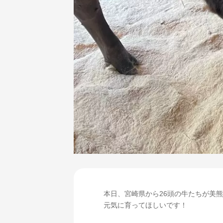
本日、宮崎県から26頭の牛たちが美
元気に育ってほしいです！