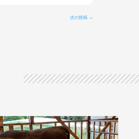
次の投稿
→