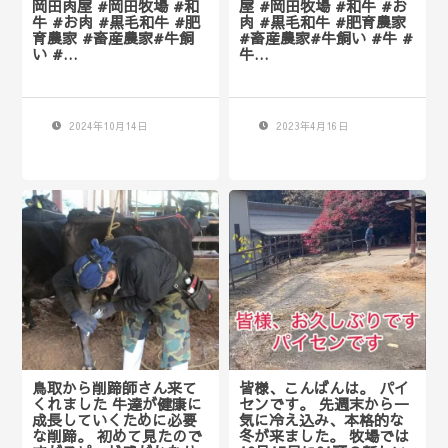
岡田肉屋 #岡田牧場 #和
屋 #岡田牧場 #和牛 #お
牛 #お肉 #黒毛和牛 #肥
肉 #黒毛和牛 #肥育農家
育農家 #畜産農家#牛飼
#畜産農家#牛飼い #牛 #
い #…
牛…
2024年10月14日
2023年4月16日
鳥取から削蹄師さん来て
皆様、こんばんは。 パイ
くれました 牛達が健康に
センです。 先週末から一
成長していくために必要
気に冷え込み、本格的な
な削蹄。 初めて見たので
冬が来ました。 牧場では