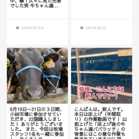
中、霧！久々に見た光景
でした笑 牛ちゃん達…
2024年7月15日
2023年3月1日
6月19日〜21日の３日間、
こんばんは。新人です。
小林市場に参加させてい
本日は床上げ（手間取
ただき、22頭購入しまし
り）の作業動画です！ 以
た！ ありがとうございま
前上げた「床上げ後の牛
した。 また、今回は牧場
ちゃん達パパラッチ」の
スタッフ1名も一緒に参加
背景にはこの様な作業も
し、たくさんの…
含まれています(^^) 部…