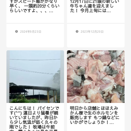
すがスピード感がかなり
12月17日に21頭の新しい
早く、 一頭約20分くらい
牛ちゃん達を迎えまし
らしいですよ、、、…
た！ 今月上旬には…
2024年9月23日
2023年12月20日
こんにちは！ パイセンで
明日から店舗とほほえみ
す(^^) 連日より猛暑が続
かん様で生のホルモンを
いていましたが、昨日か
販売します もつ鍋などに
ら少し気温が低く久々の
いかがでしょうか！…
雨でした！ 牧場は午前