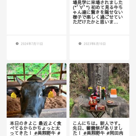
場見学に来場されました
(*ﾟ∀ﾟ*) 初めて見る牛ち
ゃん達に驚きを隠せない
様子で楽しく過ごせてい
ただけたかと思いま…
2024年7月11日
2023年6月10日
本日のきよこ 最近よく食
こんにちは。新人です。
べてるからかちょっと太
先日、蓄霊祭がありまし
ってきた！ #美熊野牛 #
た！ #美熊野牛 #岡田肉